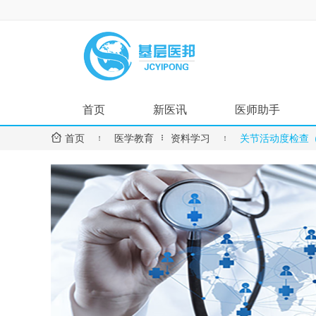
首页
新医讯
医师助手


首页

医学教育
资料学习

关节活动度检查（
国家政策
用药指导
地方动态
诊疗指南
医疗技术