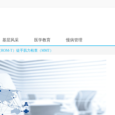
基层风采
医学教育
慢病管理
ROM-T）徒手肌力检查（MMT）
名医风采
资料学习
疾病筛查
名院展示
培训课程
服务流程
药房明星
学术沙龙
进修学习
主题专区