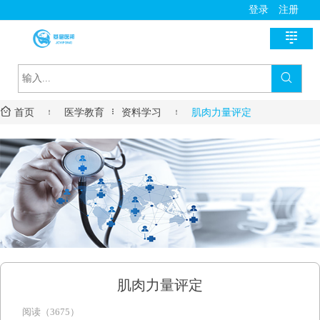
登录
注册

首页

新医讯


首页

医学教育
资料学习

肌肉力量评定
国家政策
医师助手
地方动态
用药指导
基层风采
诊疗指南
名医风采
医学教育
医疗技术
名院展示
资料学习
慢病管理
药房明星
培训课程
疾病筛查
学术沙龙
服务流程
肌肉力量评定
进修学习
阅读（3675）