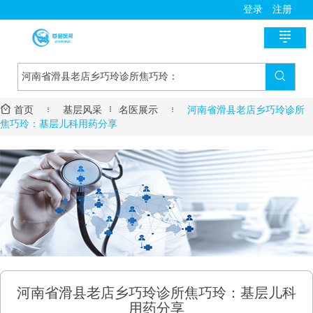
登录
注册

首页

新医讯


首页

基层风采
名医展示

河南省滑县老店乡巧玲诊所
国家政策
医师助手
焦巧玲：基层儿科用药分享
地方动态
用药指导
基层风采
诊疗指南
名医风采
医学教育
医疗技术
名院展示
资料学习
慢病管理
药房明星
培训课程
疾病筛查
学术沙龙
服务流程
河南省滑县老店乡巧玲诊所焦巧玲：基层儿科
进修学习
用药分享