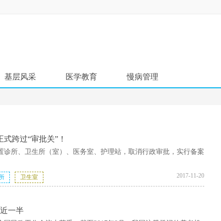
基层风采
医学教育
慢病管理
名医风采
资料学习
疾病筛查
名院展示
培训课程
服务流程
药房明星
学术沙龙
式跨过“审批关”！
置诊所、卫生所（室）、医务室、护理站，取消行政审批，实行备案
进修学习
2017-11-20
主题专区
所
卫生室
活动介绍..............
占近一半