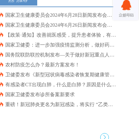

国家卫生健康委员会2024年6月28日新闻发布会文
字实录

国家卫生健康委员会2024年6月26日新闻发布会文
字实录

【政策·通知】改善就医感受，提升患者体验，有这
20项重点任务！

国家卫健委：进一步加强疫情监测分析，做好药品
设备等物资准备

国务院联防联控机制发布—关于做好新冠重点人群
动态服务和“关口前移”工作的通知

农村防疫怎么办？最新方案发布！

卫健委发布《新型冠状病毒感染者恢复期健康管理
专家指引（第一版）》

有感染者CT出现白肺，什么是白肺？原因是什么？
是奥密克戎导致的吗？刚刚，官方权威回应……

国家卫健委发布诊所备案新要求

重磅！新冠肺炎更名为新冠感染，将实行 “乙类乙
管”
