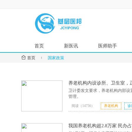
首页
新医讯
医师助手

首页

国家政策
国家政策
用药指导
地方动态
诊疗指南
医疗技术
养老机构内设诊所、卫生室，正
卫计委发文要求，养老机构内部设
管理。
阅读（14756）
养老机构
诊
我国养老机构超2.8万家 民办