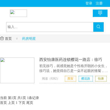
登录
注册

首页

新医讯

首页

药房明星
国家政策
医师助手
地方动态
用药指导
基层风采
西安怡康医药连锁樱花一路店：徐巧
诊疗指南
名医风采
医学教育
初见徐巧，就感觉她是个性格开朗的小女生，
徐巧说，她觉得自己是一朵不起眼的雏菊，不
医疗技术
名院展示
资料学习
慢病管理
论周围环境如何身处何地,都依然潇洒的绽放自
阅读（9262）
西安
樱花路
怡康
己的美丽，活出自己的精彩！徐巧样貌清新秀
药房明星
培训课程
2017-04-17
丽，毕业于西安......
徐巧
疾病筛查
学术沙龙
服务流程
当前 第1页 共1页 1条记录
首页
上页
1
下页
尾页
进修学习