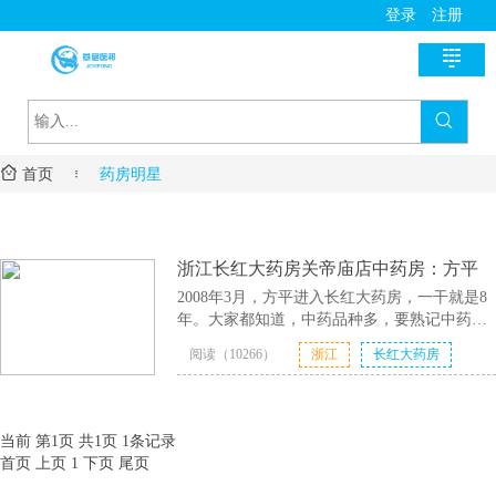
登录
注册

首页

新医讯

首页

药房明星
国家政策
医师助手
地方动态
用药指导
基层风采
浙江长红大药房关帝庙店中药房：方平
诊疗指南
名医风采
医学教育
2008年3月，方平进入长红大药房，一干就是8
年。大家都知道，中药品种多，要熟记中药的
医疗技术
名院展示
资料学习
慢病管理
品种、功效、为顾客合理配药需要经过长时间
阅读（10266）
浙江
长红大药房
的学习和历练，而师父带教可以帮助新员工快
药房明星
培训课程
2017-04-10
速上手，提......
关帝庙店
中药房
方平
疾病筛查
学术沙龙
服务流程
当前 第1页 共1页 1条记录
首页
上页
1
下页
尾页
进修学习