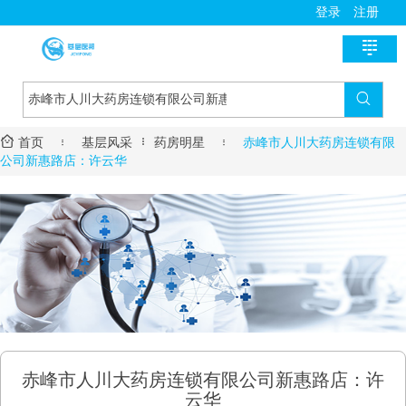
登录
注册

首页

新医讯


首页

基层风采
药房明星

赤峰市人川大药房连锁有限
国家政策
医师助手
公司新惠路店：许云华
地方动态
用药指导
基层风采
诊疗指南
名医风采
医学教育
医疗技术
名院展示
资料学习
慢病管理
药房明星
培训课程
疾病筛查
学术沙龙
服务流程
赤峰市人川大药房连锁有限公司新惠路店：许
进修学习
云华