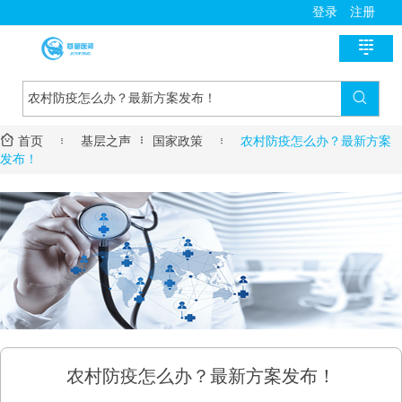
登录
注册

首页

新医讯


首页

基层之声
国家政策

农村防疫怎么办？最新方案
国家政策
医师助手
发布！
地方动态
用药指导
基层风采
诊疗指南
名医风采
医学教育
医疗技术
名院展示
资料学习
慢病管理
药房明星
培训课程
疾病筛查
学术沙龙
服务流程
农村防疫怎么办？最新方案发布！
进修学习