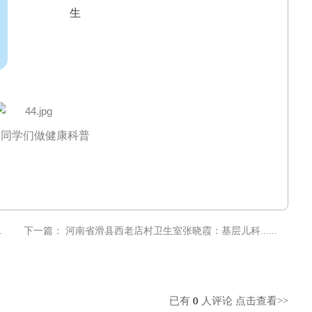
生
为同学们做健康科普
.
下一篇：
河南省滑县西老店村卫生室张晓霞：基层儿科......
已有
0
人评论
点击查看>>