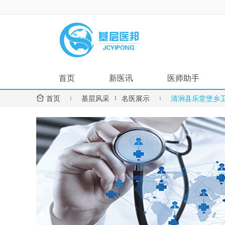
首页
新医讯
医师助手


首页

基层风采
名医展示

清涧县乐堂堡乡
国家政策
用药指导
地方动态
诊疗指南
医疗技术