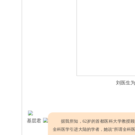
刘医生
基层君
据我所知，62岁的首都医科大学教授顾
全科医学引进大陆的学者，
她说“所谓全科