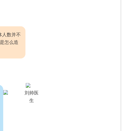
体人数并不
是怎么造
刘帅医
生