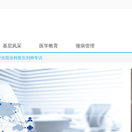
基层风采
医学教育
慢病管理
卫生院全科医生刘帅专访
名医风采
资料学习
疾病筛查
名院展示
培训课程
服务流程
药房明星
学术沙龙
进修学习
主题专区