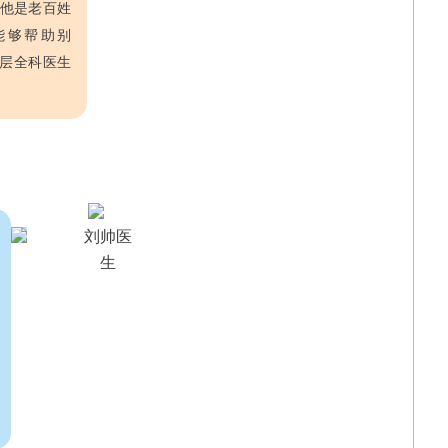
他是老百姓
能够帮助别
层全科医生
刘帅医
生